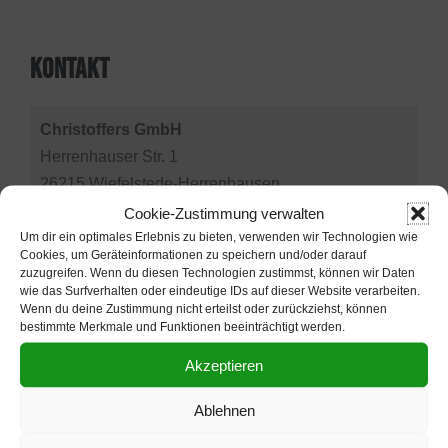
KONTAKT
Christoffers GmbH
Herrenhauser Str. 1
26215 Wiefelstede-Herrenhausen
Telefon: 0 44 58 / 949 37 – 0
Cookie-Zustimmung verwalten
info@christoffers.de
Um dir ein optimales Erlebnis zu bieten, verwenden wir Technologien wie
Cookies, um Geräteinformationen zu speichern und/oder darauf
zuzugreifen. Wenn du diesen Technologien zustimmst, können wir Daten
wie das Surfverhalten oder eindeutige IDs auf dieser Website verarbeiten.
Wenn du deine Zustimmung nicht erteilst oder zurückziehst, können
Niederlassung Celle
bestimmte Merkmale und Funktionen beeinträchtigt werden.
Im Flath 1
Akzeptieren
29313 Hambühren
Telefon: 0 50 84 / 98 790 – 20
Ablehnen
info@christoffers.de