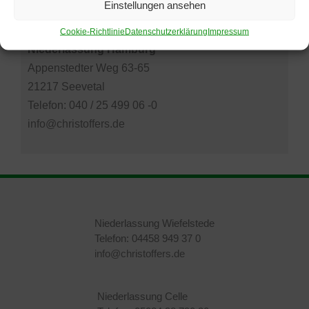
Einstellungen ansehen
Cookie-Richtlinie
Datenschutzerklärung
Impressum
Niederlassung Hamburg
Appenstedter Weg 63-65
21217 Seevetal
Telefon: 040 / 25 499 06 -0
info@christoffers.de
Niederlassung Wiefelstede
Telefon: 04458 949 37 0
info@christoffers.de
Niederlassung Celle